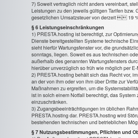
7) Soweit vertraglich nicht anders vereinbart, s
Leistungen zu den jeweils gültigen Tarifen bzw.
gesetzlichen Umsatzsteuer von derzeit  19 
§ 6 Leistungseinschränkungen
1) PRESTA.hosting ist berechtigt, zur Optimierun
Dienste bereitgestellten Systeme technische E
sieht hierfür Wartungsfenster vor, die grundsätzl
sonntags, liegen. Soweit es aus technischen oder
außerhalb des genannten Wartungsfensters durc
hierüber unverzüglich so früh wie möglich per E-
2) PRESTA.hosting behält sich das Recht vor, im 
an der von ihm oder von ihm über Dritte zur Verf
Maßnahmen zu ergreifen, um die Systemstabilitä
ist in solch einem Notfall berechtigt, das Syste
einzuschränken.
3) Zugangsbeeinträchtigungen im üblichen Rahme
PRESTA.hosting dar. PRESTA.hosting wird Stör
bestehenden technischen und betrieblichen Mög
§ 7 Nutzungsbestimmungen, Pflichten und Ob