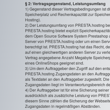
§ 2: Vertragsgegenstand, Leistungsumfang
1) Gegenstand dieser Vertragsbedingungen ist di
Speicherplatz und Rechenkapazität zur Speicher
Hosting).
2) Der Leistungsumfang von PRESTA.hosting bei
PRESTA.hosting bietet expilzit Speicherkapazitä
dem Open Source Software System Prestashop an
Server von PRESTA.hosting oder um einen Serve
berechtigt ist. PRESTA.hosting hat das Recht, 
auf einen gleichwertigen anderen Server zu ver
Vertrag angegebene Anzahl Megabyte Speicherpl
eines OnlineShops geeignet sind.
3) Um dem Auftraggeber den Zugriff auf den ents
PRESTA.hosting Zugangsdaten an den Auftraggeb
als Textdatei an den Auftraggeber zugestellt. Di
Zugangsdaten liegt im Verantwortungsbereich de
4) Der Auftraggeber ist für eine Sicherung seiner
ausdrücklich als zusätzliche Leistung von PREST
diesem Sinne zählen die Sicherung der Webseit
Zugangsdaten in regelmäßigen Abständen.