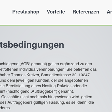
Prestashop
Vorteile
Referenzen
A
ftsbedingungen
chfolgend „AGB“ genannt) gelten ergänzend zu den
troffenen Individualvereinbarungen. Sie betreffen das
haber Thomas Kretzer, Samariterstrasse 32, 10247
 und dem jeweiligen Kunden, der die angebotenen
e Bereitstellung eines Hosting-Paketes oder die
mmt (nachfolgend „Auftraggeber“) genannt.
r Geschäfte nicht nochmals hingewiesen wird, gelten
 des Auftraggebers gültigen Fassung, es sei denn, die
nderes.