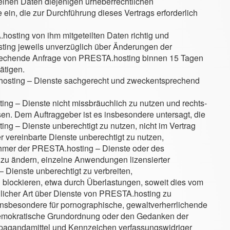
inen Daten diejenigen urheberrechtlichen
 ein, die zur Durchführung dieses Vertrags erforderlich
hosting von ihm mitgeteilten Daten richtig und
osting jeweils unverzüglich über Änderungen der
sprechende Anfrage von PRESTA.hosting binnen 15 Tagen
ätigen.
A.hosting – Dienste sachgerecht und zweckentsprechend
ing – Dienste nicht missbräuchlich zu nutzen und rechts-
en. Dem Auftraggeber ist es insbesondere untersagt, die
g – Dienste unberechtigt zu nutzen, nicht im Vertrag
vereinbarte Dienste unberechtigt zu nutzen,
nehmer der PRESTA.hosting – Dienste oder des
 zu ändern, einzelne Anwendungen lizensierter
Dienste unberechtigt zu verbreiten,
blockieren, etwa durch Überlastungen, soweit dies vom
jeglicher Art über Dienste von PRESTA.hosting zu
 insbesondere für pornographische, gewaltverherrlichende
e demokratische Grundordnung oder den Gedanken der
ropagandamittel und Kennzeichen verfassungswidriger