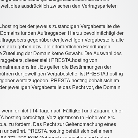
oweit dies ausdrücklich zwischen den Vertragsparteien
.hosting bei der jeweils zuständigen Vergabestellte die
t-Domains für den Auftraggeber. Hierzu bevollmächtigt der
traggebers gegenüber der jeweiligen Vergabestelle alle
ngen abzugeben bzw. die erforderlichen Handlungen
e Zuteilung der Domain keine Gewähr. Die Auswahl des
raggebers, dieser stellt PRESTA.hosting von
Domainnamens frei. Es gelten die Bestimmungen der
bühren der jeweiligen Vergabestelle, ist PRESTA.hosting
aggeber weiterzugeben. PRESTA.hosting behält sich im
er jeweiligen Vergabestelle das Recht vor, die Domain
 wenn er nicht 14 Tage nach Fälligkeit und Zugang einer
A.hosting berechtigt, Verzugszinsen in Höhe von 8%
 p.a. zu fordern. Das Recht zur Geltendmachung eines
n unberührt. PRESTA.hosting behält sich bei einem
ß §§ 273, 320 BGB Gebrauch zu machen und seine