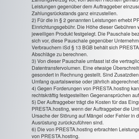
Leistungen gegenüber dem Auftraggeber einzus
Zahlungsrückstands ganz einzustellen.
2) Für die in § 2 genannten Leistungen erhebt 
Einrichtungsgebühr. Die Höhe dieser Gebühren w
jeweiligen Produkt festgelegt. Die Pauschale bez
sich vor, diese Pauschale gegenüber Unterneh
Verbrauchern iSd § 13 BGB behält sich PRESTA.
Abschläge zu berechnen.
3) Von dieser Pauschale umfasst ist die vertragli
Datentransfervolumen. Eine etwaige Überschreit
gesondert in Rechnung gestellt. Sind Zusatzdiens
Umfang quartalsweise oder jährlich abgerechnet
4) Gegen Forderungen von PRESTA.hosting kann 
rechtskräftig festgestellten Gegenansprüchen au
5) Der Auftraggeber trägt die Kosten für das E
PRESTA.hosting, wenn der Auftraggeber die Unt
Ursache der Störung auf Mängel oder Fehler in
Ausrüstung zurückzuführen sind.
6) Die von PRESTA.hosting erbrachten Leistunge
von PRESTA.hosting.