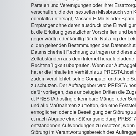
Parteien und Vereinigungen oder ihrer Ersatzorga
verschaffen, die den sexuellen Missbrauch von
ebenfalls untersagt, Massen-E-Mails oder Spam
Empfänger ohne deren ausdrückliche Einwilligu
b. die Erfüllung gesetzlicher Vorschriften und be
gegenwärtig oder künftig für die Nutzung der Le
c. den geltenden Bestimmungen des Datenschut
Datensicherheit Rechnung zu tragen und diese 
Zeitabständen aus dem Internet heraufgeladene Da
Rechtmäßigkeit überprüfen. Wenn der Auftraggebe
hat er die Inhalte im Verhältnis zu PRESTA.hosti
zudem verpflichtet, seine Computer und seine S
zu schützen. Der Auftraggeber wird PRESTA.host
dafür vorliegen, dass unbefugten Dritten die Zu
d. PRESTA.hosting erkennbare Mängel oder Sch
und alle Maßnahmen zu treffen, die eine Festst
ermöglichen oder die Beseitigung der Störung zu
e. nach Abgabe einer Störungsmeldung PRESTA.h
entstandenen Aufwendungen zu ersetzen, wenn un
Störung im Verantwortungsbereich des Auftraggeb