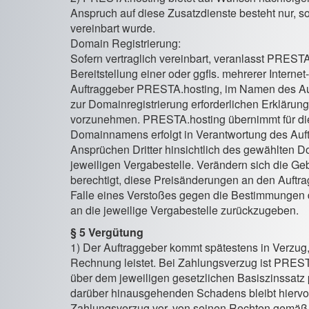
Anspruch auf diese Zusatzdienste besteht nur, s
vereinbart wurde.
Domain Registrierung:
Sofern vertraglich vereinbart, veranlasst PRESTA
Bereitstellung einer oder ggfls. mehrerer Interne
Auftraggeber PRESTA.hosting, im Namen des Auf
zur Domainregistrierung erforderlichen Erkläru
vorzunehmen. PRESTA.hosting übernimmt für di
Domainnamens erfolgt in Verantwortung des Auft
Ansprüchen Dritter hinsichtlich des gewählten 
jeweiligen Vergabestelle. Verändern sich die Ge
berechtigt, diese Preisänderungen an den Auftr
Falle eines Verstoßes gegen die Bestimmungen d
an die jeweilige Vergabestelle zurückzugeben.
§ 5 Vergütung
1) Der Auftraggeber kommt spätestens in Verzug,
Rechnung leistet. Bei Zahlungsverzug ist PREST
über dem jeweiligen gesetzlichen Basiszinssatz
darüber hinausgehenden Schadens bleibt hiervo
Zahlungsverzug vor, von seinen Rechten gemä