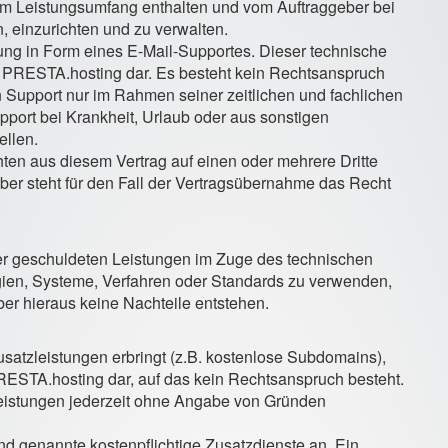
 im Leistungsumfang enthalten und vom Auftraggeber bei
n, einzurichten und zu verwalten.
ung in Form eines E-Mail-Supportes. Dieser technische
von PRESTA.hosting dar. Es besteht kein Rechtsanspruch
 Support nur im Rahmen seiner zeitlichen und fachlichen
upport bei Krankheit, Urlaub oder aus sonstigen
ellen.
ten aus diesem Vertrag auf einen oder mehrere Dritte
er steht für den Fall der Vertragsübernahme das Recht
der geschuldeten Leistungen im Zuge des technischen
gien, Systeme, Verfahren oder Standards zu verwenden,
er hieraus keine Nachteile entstehen.
satzleistungen erbringt (z.B. kostenlose Subdomains),
 PRESTA.hosting dar, auf das kein Rechtsanspruch besteht.
Leistungen jederzeit ohne Angabe von Gründen
d genannte kostenpflichtige Zusatzdienste an. Ein