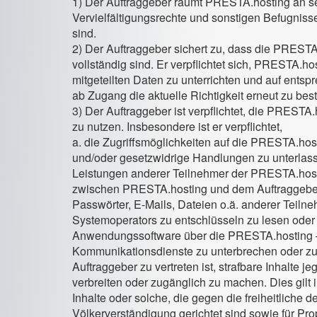
1) Der Auftraggeber räumt PRESTA.hosting an se
Vervielfältigungsrechte und sonstigen Befugnisse
sind.
2) Der Auftraggeber sichert zu, dass die PRESTA.
vollständig sind. Er verpflichtet sich, PRESTA.h
mitgeteilten Daten zu unterrichten und auf ent
ab Zugang die aktuelle Richtigkeit erneut zu best
3) Der Auftraggeber ist verpflichtet, die PREST
zu nutzen. Insbesondere ist er verpflichtet,
a. die Zugriffsmöglichkeiten auf die PRESTA.host
und/oder gesetzwidrige Handlungen zu unterlass
Leistungen anderer Teilnehmer der PRESTA.hostin
zwischen PRESTA.hosting und dem Auftraggeber 
Passwörter, E-Mails, Dateien o.ä. anderer Teil
Systemoperators zu entschlüsseln zu lesen oder
Anwendungssoftware über die PRESTA.hosting – 
Kommunikationsdienste zu unterbrechen oder zu 
Auftraggeber zu vertreten ist, strafbare Inhalte 
verbreiten oder zugänglich zu machen. Dies gilt
Inhalte oder solche, die gegen die freiheitlich
Völkerverständigung gerichtet sind sowie für P