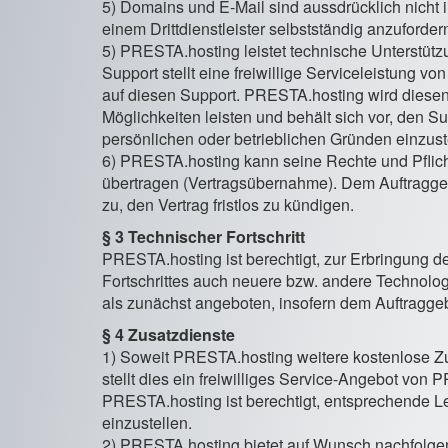
5) Domains und E-Mail sind aussdrücklich nicht
einem Drittdienstleister selbstständig anzuforder
5) PRESTA.hosting leistet technische Unterstütz
Support stellt eine freiwillige Serviceleistung 
auf diesen Support. PRESTA.hosting wird diesen
Möglichkeiten leisten und behält sich vor, den S
persönlichen oder betrieblichen Gründen einzust
6) PRESTA.hosting kann seine Rechte und Pflich
übertragen (Vertragsübernahme). Dem Auftraggeb
zu, den Vertrag fristlos zu kündigen.
§ 3 Technischer Fortschritt
PRESTA.hosting ist berechtigt, zur Erbringung 
Fortschrittes auch neuere bzw. andere Technolo
als zunächst angeboten, insofern dem Auftraggeb
§ 4 Zusatzdienste
1) Soweit PRESTA.hosting weitere kostenlose Zu
stellt dies ein freiwilliges Service-Angebot von
PRESTA.hosting ist berechtigt, entsprechende 
einzustellen.
2) PRESTA.hosting bietet auf Wunsch nachfolgen