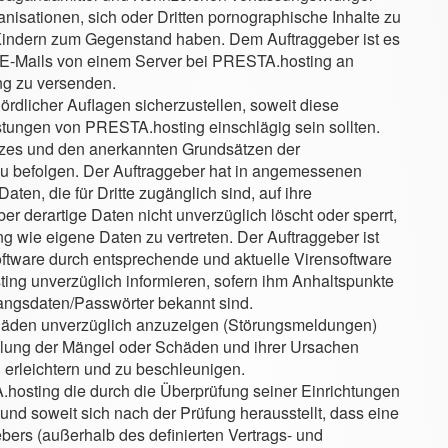
nisationen, sich oder Dritten pornographische Inhalte zu
 Kindern zum Gegenstand haben. Dem Auftraggeber ist es
-E-Mails von einem Server bei PRESTA.hosting an
ng zu versenden.
hördlicher Auflagen sicherzustellen, soweit diese
istungen von PRESTA.hosting einschlägig sein sollten.
zes und den anerkannten Grundsätzen der
zu befolgen. Der Auftraggeber hat in angemessenen
ten, die für Dritte zugänglich sind, auf ihre
r derartige Daten nicht unverzüglich löscht oder sperrt,
ng wie eigene Daten zu vertreten. Der Auftraggeber ist
oftware durch entsprechende und aktuelle Virensoftware
ing unverzüglich informieren, sofern ihm Anhaltspunkte
gangsdaten/Passwörter bekannt sind.
äden unverzüglich anzuzeigen (Störungsmeldungen)
ellung der Mängel oder Schäden und ihrer Ursachen
 erleichtern und zu beschleunigen.
osting die durch die Überprüfung seiner Einrichtungen
d soweit sich nach der Prüfung herausstellt, dass eine
ers (außerhalb des definierten Vertrags- und