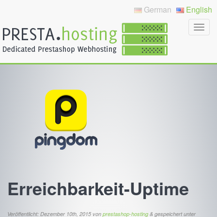
German
English
Erreichbarkeit-Uptime
Veröffentlicht:
Dezember 10th, 2015
von
prestashop-hosting
&
gespeichert unter